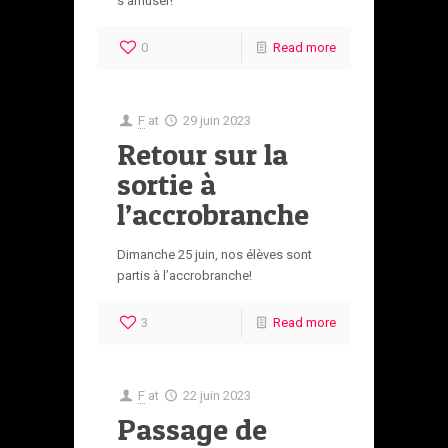
s’amuser!
0
Read more
F
at
29 juin 2023
Retour sur la
sortie à
l’accrobranche
Dimanche 25 juin, nos élèves sont
partis à l’accrobranche!
3
Read more
F
at
22 juin 2023
Passage de