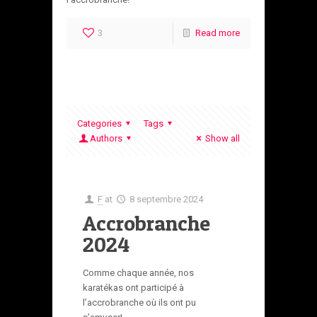
3
Read more
Categories
Tags
Authors
Show all
F
at
8 septembre 2024
Accrobranche
2024
Comme chaque année, nos
karatékas ont participé à
l’accrobranche où ils ont pu