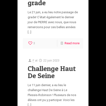
grade
Le 21 juin, a eu lieu notre passage de
grade! C’était également le dernier
jour de PIERRE avec nous, que nous
remercions pour ces belles années
[…]
3
Read more
F
at
22 juin 2023
Challenge Haut
De Seine
Le 11 juin dernier, a eu lieu le
challenge Haut De Seine à Le
Plessis-Robinson ! Plusieurs de nos
élèves ont pu y participer. Voici les
[…]