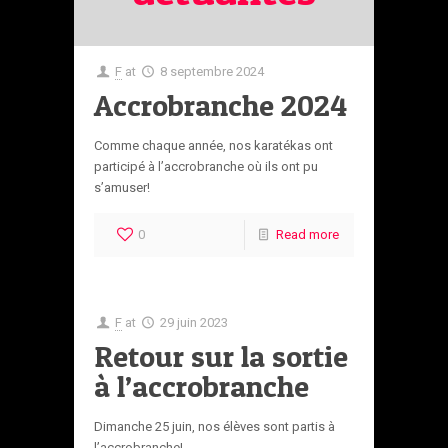
F
at
8 septembre 2024
Accrobranche 2024
Comme chaque année, nos karatékas ont
participé à l’accrobranche où ils ont pu
s’amuser!
0
Read more
F
at
29 juin 2023
Retour sur la sortie
à l’accrobranche
Dimanche 25 juin, nos élèves sont partis à
l’accrobranche!