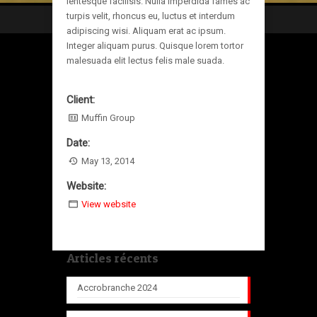
lentesque facilisis. Nulla imperdida fames ac
turpis velit, rhoncus eu, luctus et interdum
adipiscing wisi. Aliquam erat ac ipsum.
Integer aliquam purus. Quisque lorem tortor
malesuada elit lectus felis male suada.
Client:
Muffin Group
Date:
May 13, 2014
Website:
View website
Articles récents
Accrobranche 2024