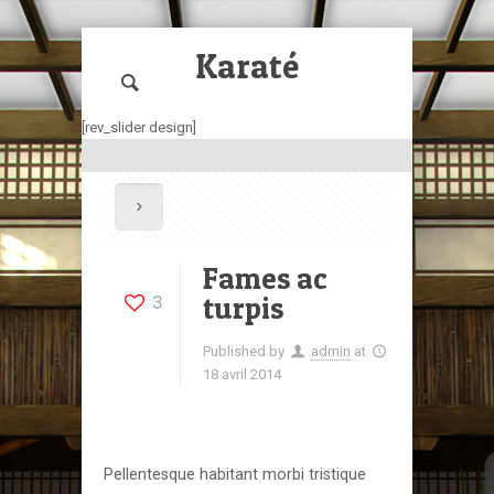
Le Mée
Karaté
[rev_slider design]
Fames ac
turpis
3
Published by
admin
at
18 avril 2014
Pellentesque habitant morbi tristique