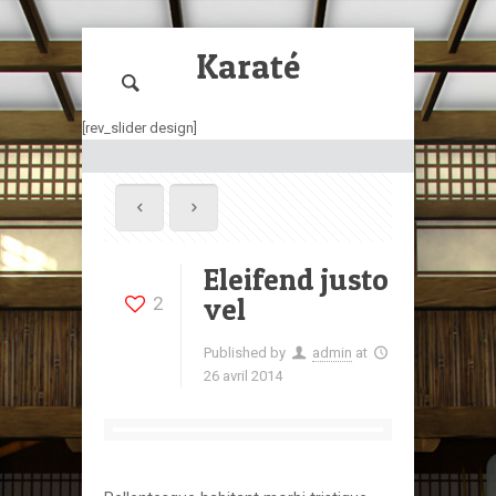
Le Mée
Karaté
[rev_slider design]
Eleifend justo
vel
2
Published by
admin
at
26 avril 2014