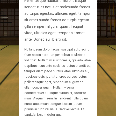
Pellentesque habitant morbi tristique
senectus et netus et malesuada fames
ac turpis egestas, ultricies eget, tempor
sit amet suada fames ac turpis egesta
gilla semper mligular quam, feugiat
vitae, ultricies eget, tempor sit amet
ante. Donec eu lib ero sit.
Nulla ipsum dolor lacus, suscipit adipiscing.
Cum sociis natoque penatibus et ultrices
volutpat. Nullam wisi ultricies a, gravida vitae,
dapibus risus ante sodales lectus blandit eu,
tempor diam pede cursus vitae, ultricies eu,
faucibus quis, porttitor eros cursus lectus,
pellentesque eget, bibendum a, gravida
ullamcorper quam. Nullam viverra
consectetuer. Quisque cursus et, porttitor
risus. Aliquam sem. In hendrerit nulla quam
nunc, accumsan congue. Lorem ipsum
primis in nibh vel risus. Sed vel lectus. Ut
sagittis, ipsum dolor quam.