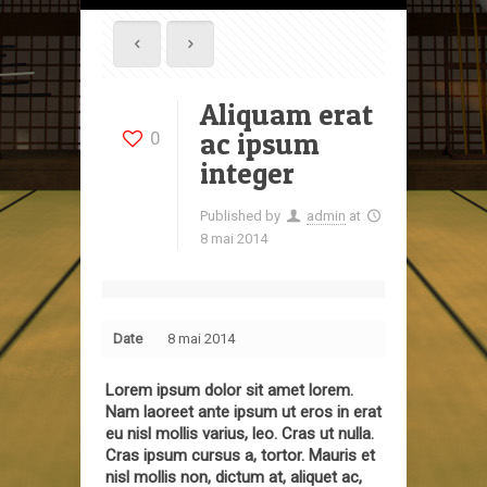
Aliquam erat
ac ipsum
0
integer
Published by
admin
at
8 mai 2014
Date
8 mai 2014
Lorem ipsum dolor sit amet lorem.
Nam laoreet ante ipsum ut eros in erat
eu nisl mollis varius, leo. Cras ut nulla.
Cras ipsum cursus a, tortor. Mauris et
nisl mollis non, dictum at, aliquet ac,