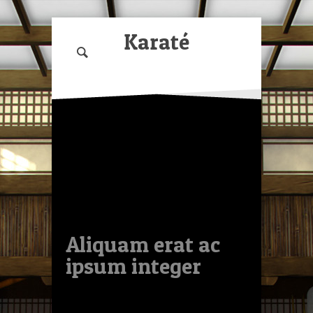
Le Mée
Karaté
Aliquam erat ac
ipsum integer