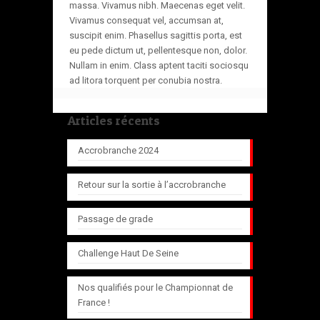
massa. Vivamus nibh. Maecenas eget velit.
Vivamus consequat vel, accumsan at,
suscipit enim. Phasellus sagittis porta, est
eu pede dictum ut, pellentesque non, dolor.
Nullam in enim. Class aptent taciti sociosqu
ad litora torquent per conubia nostra.
Articles récents
Accrobranche 2024
Retour sur la sortie à l’accrobranche
Passage de grade
Challenge Haut De Seine
Nos qualifiés pour le Championnat de
France !