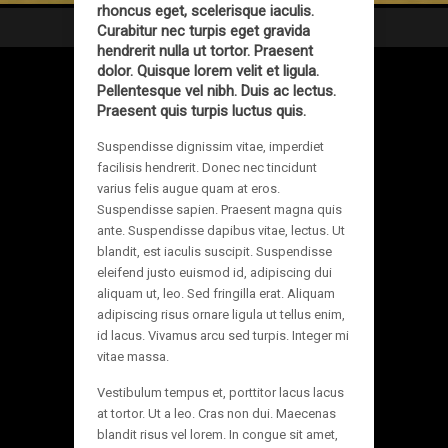
rhoncus eget, scelerisque iaculis.
Curabitur nec turpis eget gravida
hendrerit nulla ut tortor. Praesent
dolor. Quisque lorem velit et ligula.
Pellentesque vel nibh. Duis ac lectus.
Praesent quis turpis luctus quis.
Suspendisse dignissim vitae, imperdiet
facilisis hendrerit. Donec nec tincidunt
varius felis augue quam at eros.
Suspendisse sapien. Praesent magna quis
ante. Suspendisse dapibus vitae, lectus. Ut
blandit, est iaculis suscipit. Suspendisse
eleifend justo euismod id, adipiscing dui
aliquam ut, leo. Sed fringilla erat. Aliquam
adipiscing risus ornare ligula ut tellus enim,
id lacus. Vivamus arcu sed turpis. Integer mi
vitae massa.
Vestibulum tempus et, porttitor lacus lacus
at tortor. Ut a leo. Cras non dui. Maecenas
blandit risus vel lorem. In congue sit amet,